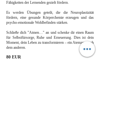
Fähigkeiten der Lernenden gezielt fördern.
Es werden Übungen geteilt, die die Neuroplastizität
fördern, eine gesunde Körperchemie erzeugen und das
psycho-emotionale Wohlbefinden stärken.
Schließe dich "Atmen…" an und schenke dir einen Raum
für Selbstfürsorge, Ruhe und Erneuerung. Dies ist dein
Moment, dein Leben zu transformieren – ein Atemzug nach
dem anderen.
80 EUR
PRÄSENTIERT VON
MARITZA MELO SOTO.
MARU
Dem Kurs beitreten