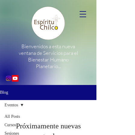
Bienvenidos a esta nueva
ventana de Servicios para el
Bienestar Humano
Planetario...
Blog
Eventos
All Posts
Próximamente nuevas
Cursos
Sesiones