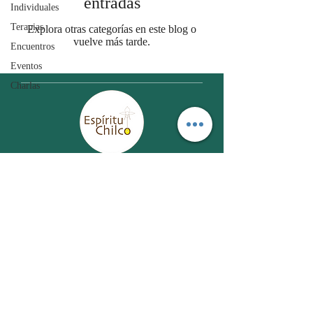
entradas
Individuales
Terapias
Explora otras categorías en este blog o
vuelve más tarde.
Encuentros
Eventos
Charlas
Promovemos Bienestar
Espíritu Chilco SpA
Mail:
contacto@espirituchilcospa.com
Fono Contacto:
+569-9079-1562
© Espíritu Chilco. Proudly created with