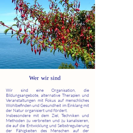
Wer
wir sind
Wir sind eine Organisation, die
Bildungsangebote, alternative Therapien und
Veranstaltungen mit Fokus auf menschliches
Wohlbefinden und Gesundheit im Einklang mit
der Natur organisiert und fördert.
Insbesondere mit dem Ziel, Techniken und
Methoden zu verbreiten und zu kanalisieren,
die auf die Entwicklung und Selbstregulierung
der Fähigkeiten des Menschen auf der