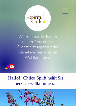
Willkommen in diesem
neuen Fenster der
Dienstleistungen für das
planetare menschliche
Wohlbefinden...
Hallo!!
Chilco Spirit heißt Sie
herzlich willkommen...